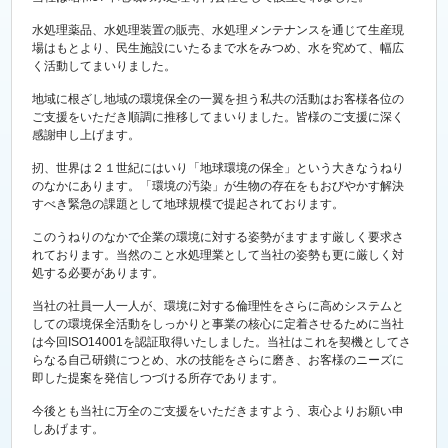
水処理薬品、水処理装置の販売、水処理メンテナンスを通じて生産現
場はもとより、民生施設にいたるまで水をみつめ、水を究めて、幅広
く活動してまいりました。
地域に根ざし地域の環境保全の一翼を担う私共の活動はお客様各位の
ご支援をいただき順調に推移してまいりました。皆様のご支援に深く
感謝申し上げます。
扨、世界は２１世紀にはいり「地球環境の保全」という大きなうねり
のなかにあります。「環境の汚染」が生物の存在をもおびやかす解決
すべき緊急の課題として地球規模で提起されております。
このうねりのなかで企業の環境に対する姿勢がますます厳しく要求さ
れております。当然のこと水処理業として当社の姿勢も更に厳しく対
処する必要があります。
当社の社員一人一人が、環境に対する倫理性をさらに高めシステムと
しての環境保全活動をしっかりと事業の核心に定着させるために当社
は今回ISO14001を認証取得いたしました。当社はこれを契機としてさ
らなる自己研鑚につとめ、水の技能をさらに磨き、お客様のニーズに
即した提案を発信しつづける所存であります。
今後とも当社に万全のご支援をいただきますよう、衷心よりお願い申
しあげます。