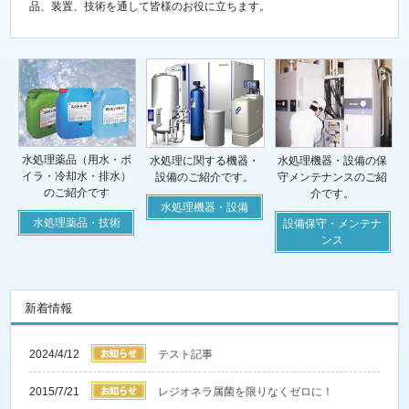
品、装置、技術を通して皆様のお役に立ちます。
水処理薬品（用水・ボ
水処理に関する機器・
水処理機器・設備の保
イラ・冷却水・排水）
設備のご紹介です。
守メンテナンスのご紹
のご紹介です
介です。
水処理機器・設備
水処理薬品・技術
設備保守・メンテナ
ンス
新着情報
2024/4/12
テスト記事
2015/7/21
レジオネラ属菌を限りなくゼロに！